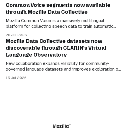
we shared a preview of Compensated Datasets and our
Common Voice segments now available
vision for creating more transparent ways for
through Mozilla Data Collective
organisations to participate in the AI economy while
retaining agency
Mozilla Common Voice is a massively multilingual
platform for collecting speech data to train automatic
speech recognition (ASR). Its mission is simple: to make
28 Jul 2026
language technology understand everyone’s mother
Mozilla Data Collective datasets now
tongue. But for datasets to be genuinely useful, they also
discoverable through CLARIN’s Virtual
need to be manageable. Many of the larger Common
Language Observatory
Voice
New collaboration expands visibility for community-
governed language datasets and improves exploration of
linguistic resources, services and tools. Mozilla Data
15 Jul 2026
Collective datasets are now discoverable through
CLARIN’s Virtual Language Observatory, making it easier
for researchers, developers and language technology
practitioners in Europe to find multilingual and community-
centered datasets