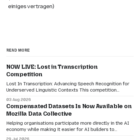
einiges vertragen)
READ MORE
NOW LIVE: Lost in Transcription
Competition
Lost In Transcription: Advancing Speech Recognition for
Underserved Linguistic Contexts This competition
evaluates performance on real-world bilingual dialogues
03 Aug 2026
in Indonesian-Javanese, Nahuatl-Spanish, and Spanish-
Compensated Datasets Is Now Available on
English. For speech technologies to truly have an impact
Mozilla Data Collective
on the world, they must adapt to how people actually
communicate in digitally-mediated settings.
Helping organisations participate more directly in the AI
economy while making it easier for AI builders to
discover responsibly sourced datasets. Earlier this month,
29 Jul 2026